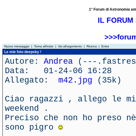
1° Forum di Astronomia amator
IL FORUM 
>>>forum
Nuovo messaggio
|
Torna all'inizio
|
Vai all'argomento
|
Ricerca
|
Entra
Le mie foto deepsky !
Autore:
Andrea
(---.fastres
Data: 01-24-06 16:28
Allegato:
m42.jpg
(35k)
Ciao ragazzi , allego le mi
weekend .
Preciso che non ho preso nè
sono pigro