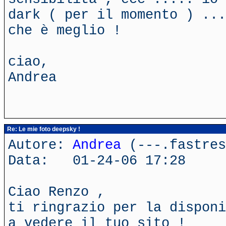
dark ( per il momento ) ...
che è meglio !
ciao,
Andrea
Re: Le mie foto deepsky !
Autore:
Andrea
(---.fastres
Data: 01-24-06 17:28
Ciao Renzo ,
ti ringrazio per la disponi
a vedere il tuo sito !