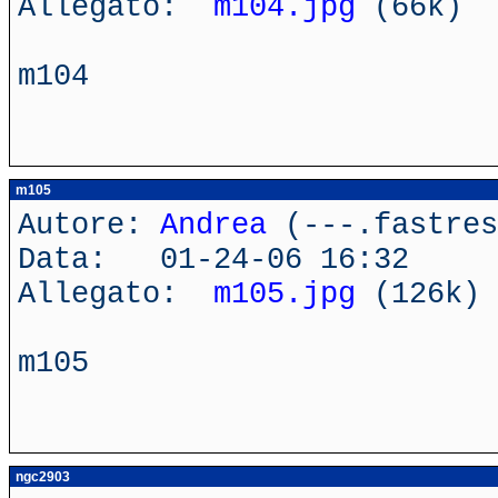
Allegato:
m104.jpg
(66k)
m104
m105
Autore:
Andrea
(---.fastres
Data: 01-24-06 16:32
Allegato:
m105.jpg
(126k)
m105
ngc2903