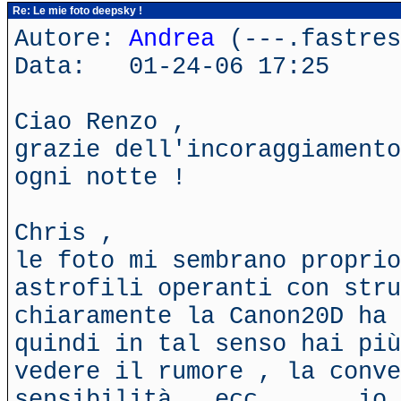
Re: Le mie foto deepsky !
Autore:
Andrea
(---.fastres
Data: 01-24-06 17:25
Ciao Renzo ,
grazie dell'incoraggiamento
ogni notte !
Chris ,
le foto mi sembrano proprio
astrofili operanti con stru
chiaramente la Canon20D ha 
quindi in tal senso hai più
vedere il rumore , la conve
sensibilità , ecc ..... io 