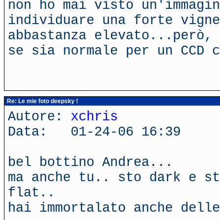
non ho mai visto un'immagi
individuare una forte vigne
abbastanza elevato...però, 
se sia normale per un CCD 
Re: Le mie foto deepsky !
Autore:
xchris
Data: 01-24-06 16:39
bel bottino Andrea...
ma anche tu.. sto dark e st
flat..
hai immortalato anche dell