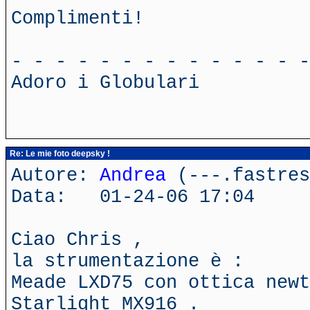
Complimenti!
- - - - - - - - - - - - - -
Adoro i Globulari
Re: Le mie foto deepsky !
Autore:
Andrea
(---.fastres
Data: 01-24-06 17:04
Ciao Chris ,
la strumentazione è :
Meade LXD75 con ottica newt
Starlight MX916 .