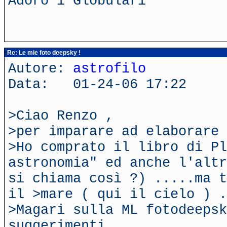
Adoro i Globulari
Re: Le mie foto deepsky !
Autore:
astrofilo
Data: 01-24-06 17:22
>Ciao Renzo ,
>per imparare ad elaborare 
>Ho comprato il libro di Pl
astronomia" ed anche l'altr
si chiama così ?) .....ma t
il >mare ( qui il cielo ) .
>Magari sulla ML fotodeepsk
suggerimenti ....